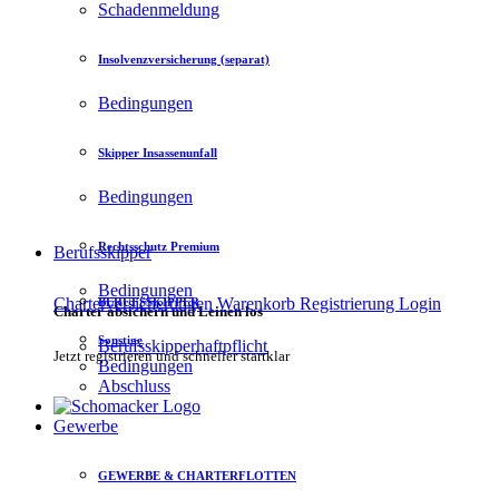
Schadenmeldung
Insolvenzversicherung (separat)
Bedingungen
Skipper Insassenunfall
Bedingungen
Rechtsschutz Premium
Berufsskipper
Bedingungen
Charterversicherungen
Warenkorb
Registrierung
Login
BERUFSSKIPPER
Charter absichern und Leinen los
Sonstige
Berufsskipperhaftpflicht
Jetzt registrieren und schneller startklar
Bedingungen
Abschluss
Gewerbe
GEWERBE & CHARTERFLOTTEN