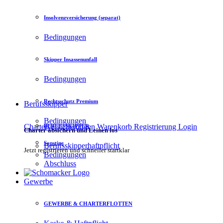
Insolvenzversicherung (separat)
Bedingungen
Skipper Insassenunfall
Bedingungen
Rechtsschutz Premium
Berufsskipper
Bedingungen
Charterversicherungen
Warenkorb
Registrierung
Login
BERUFSSKIPPER
Charter absichern und Leinen los
Sonstige
Berufsskipperhaftpflicht
Jetzt registrieren und schneller startklar
Bedingungen
Abschluss
Gewerbe
GEWERBE & CHARTERFLOTTEN