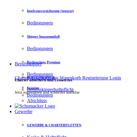
Insolvenzversicherung (separat)
Bedingungen
Skipper Insassenunfall
Bedingungen
Rechtsschutz Premium
Berufsskipper
Bedingungen
Charterversicherungen
Warenkorb
Registrierung
Login
BERUFSSKIPPER
Charter absichern und Leinen los
Sonstige
Berufsskipperhaftpflicht
Jetzt registrieren und schneller startklar
Bedingungen
Abschluss
Gewerbe
GEWERBE & CHARTERFLOTTEN