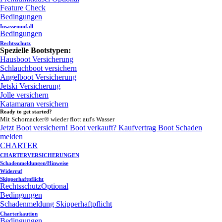
Feature Check
Bedingungen
Insassenunfall
Bedingungen
Rechtsschutz
Spezielle Bootstypen:
Hausboot Versicherung
Schlauchboot versichern
Angelboot Versicherung
Jetski Versicherung
Jolle versichern
Katamaran versichern
Ready to get started?
Mit Schomacker® wieder flott auf's Wasser
Jetzt Boot versichern!
Boot verkauft?
Kaufvertrag Boot
Schaden
melden
CHARTER
CHARTERVERSICHERUNGEN
Schadenmeldungen/Hinweise
Widerruf
Skipperhaftpflicht
Rechtsschutz
Optional
Bedingungen
Schadenmeldung Skipperhaftpflicht
Charterkaution
Bedingungen