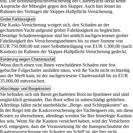
soll. Die Bootshaftpflichtversicherung der Charteryacht deckt keine
Ansprüche der Mitsegler gegen den Skipper. Auch hier leistet im
Rahmen des Vertrages die Skipper-Haftpflicht-Versicherung.
Grobe Fahlässigkeit
Die Kasko-Versicherung weigert sich, den Schaden an der
gecharterten Yacht aufgrund grober Fahrlässigkeit zu begleichen.
Derartige Schadenereignisse sind bei amtlich nachgewiesener grober
Fahrlässigkeit des Versicherungsnehmers bis zu einer Summe von
EUR 750.000,00 mit einer Selbstbeteiligung von EUR 1.300,00 (nach
Kaution) im Rahmen der Skipper-Haftpflicht-Versicherung gedeckt.
Forderung wegen Charterausfall
Wenn durch einen von Ihnen verschuldeten Schaden eine fest
gebuchte Folgecharter ausfallen muss, weil die Yacht nicht rechtzeitig
aus der Werft kam, ist der nachgewiesene Charterausfall bis zu EUR
35.000,00 mitversichert.
Abschlepp- und Bergekosten
Sie befinden sich mit Ihrem gecharterten Boot im Ijsselmeer und sind
unglücklich gestrandet. Das Boot selbst ist unbeschädigt geblieben.
Allerdings fallen nicht unerhebliche „Berge- und Schleppkosten“ an.
In der Regel tritt die Kaskoversicherung des Yachteigners ein, um diese
Kosten zu übernehmen, allerdings werden Sie Ihre hinterlegte Kaution
los sein. Wenn Sie die Kaution versichert haben, wird der Versicherer
evtl. entgegnen, dass die Voraussetzung für die Inanspruchnahme der
Kautionsversicherung ein Schaden am Schiff ist, der hier nicht