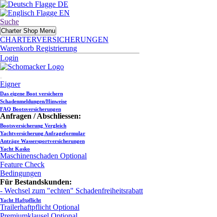
DE
EN
Suche
Charter Shop Menu
CHARTERVERSICHERUNGEN
Warenkorb
Registrierung
Login
Eigner
Das eigene Boot versichern
Schadenmeldungen/Hinweise
FAQ Bootsversicherungen
Anfragen / Abschliessen:
Bootsversicherung Vergleich
Yachtversicherung Anfrageformular
Anträge Wassersportversicherungen
Yacht Kasko
Maschinenschaden
Optional
Feature Check
Bedingungen
Für Bestandskunden:
- Wechsel zum "echten" Schadenfreiheitsrabatt
Yacht Haftpflicht
Trailerhaftpflicht
Optional
Premiumklausel
Optional