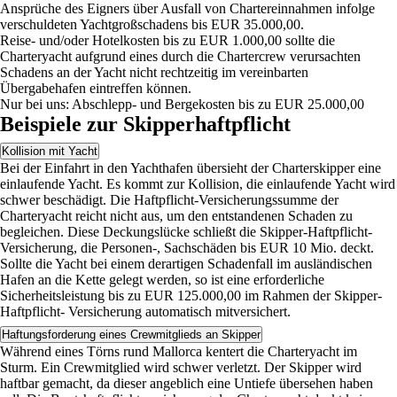
Ansprüche des Eigners über Ausfall von Chartereinnahmen infolge
verschuldeten Yachtgroßschadens bis EUR 35.000,00.
Reise- und/oder Hotelkosten bis zu EUR 1.000,00 sollte die
Charteryacht aufgrund eines durch die Chartercrew verursachten
Schadens an der Yacht nicht rechtzeitig im vereinbarten
Übergabehafen eintreffen können.
Nur bei uns: Abschlepp- und Bergekosten bis zu EUR 25.000,00
Beispiele zur Skipperhaftpflicht
Kollision mit Yacht
Bei der Einfahrt in den Yachthafen übersieht der Charterskipper eine
einlaufende Yacht. Es kommt zur Kollision, die einlaufende Yacht wird
schwer beschädigt. Die Haftpflicht-Versicherungssumme der
Charteryacht reicht nicht aus, um den entstandenen Schaden zu
begleichen. Diese Deckungslücke schließt die Skipper-Haftpflicht-
Versicherung, die Personen-, Sachschäden bis EUR 10 Mio. deckt.
Sollte die Yacht bei einem derartigen Schadenfall im ausländischen
Hafen an die Kette gelegt werden, so ist eine erforderliche
Sicherheitsleistung bis zu EUR 125.000,00 im Rahmen der Skipper-
Haftpflicht- Versicherung automatisch mitversichert.
Haftungsforderung eines Crewmitglieds an Skipper
Während eines Törns rund Mallorca kentert die Charteryacht im
Sturm. Ein Crewmitglied wird schwer verletzt. Der Skipper wird
haftbar gemacht, da dieser angeblich eine Untiefe übersehen haben