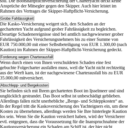
soll. Die Bootshaftpflichtversicherung der Charteryacht deckt keine
Ansprüche der Mitsegler gegen den Skipper. Auch hier leistet im
Rahmen des Vertrages die Skipper-Haftpflicht-Versicherung.
Grobe Fahlässigkeit
Die Kasko-Versicherung weigert sich, den Schaden an der
gecharterten Yacht aufgrund grober Fahrlässigkeit zu begleichen.
Derartige Schadenereignisse sind bei amtlich nachgewiesener grober
Fahrlässigkeit des Versicherungsnehmers bis zu einer Summe von
EUR 750.000,00 mit einer Selbstbeteiligung von EUR 1.300,00 (nach
Kaution) im Rahmen der Skipper-Haftpflicht-Versicherung gedeckt.
Forderung wegen Charterausfall
Wenn durch einen von Ihnen verschuldeten Schaden eine fest
gebuchte Folgecharter ausfallen muss, weil die Yacht nicht rechtzeitig
aus der Werft kam, ist der nachgewiesene Charterausfall bis zu EUR
35.000,00 mitversichert.
Abschlepp- und Bergekosten
Sie befinden sich mit Ihrem gecharterten Boot im Ijsselmeer und sind
unglücklich gestrandet. Das Boot selbst ist unbeschädigt geblieben.
Allerdings fallen nicht unerhebliche „Berge- und Schleppkosten“ an.
In der Regel tritt die Kaskoversicherung des Yachteigners ein, um diese
Kosten zu übernehmen, allerdings werden Sie Ihre hinterlegte Kaution
los sein. Wenn Sie die Kaution versichert haben, wird der Versicherer
evtl. entgegnen, dass die Voraussetzung für die Inanspruchnahme der
Kautionsversicherung ein Schaden am Schiff ist, der hier nicht