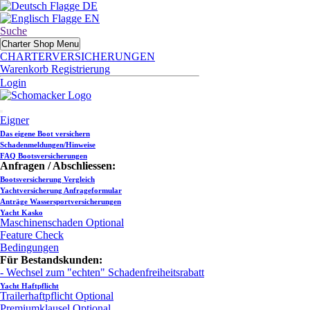
DE
EN
Suche
Charter Shop Menu
CHARTERVERSICHERUNGEN
Warenkorb
Registrierung
Login
Eigner
Das eigene Boot versichern
Schadenmeldungen/Hinweise
FAQ Bootsversicherungen
Anfragen / Abschliessen:
Bootsversicherung Vergleich
Yachtversicherung Anfrageformular
Anträge Wassersportversicherungen
Yacht Kasko
Maschinenschaden
Optional
Feature Check
Bedingungen
Für Bestandskunden:
- Wechsel zum "echten" Schadenfreiheitsrabatt
Yacht Haftpflicht
Trailerhaftpflicht
Optional
Premiumklausel
Optional