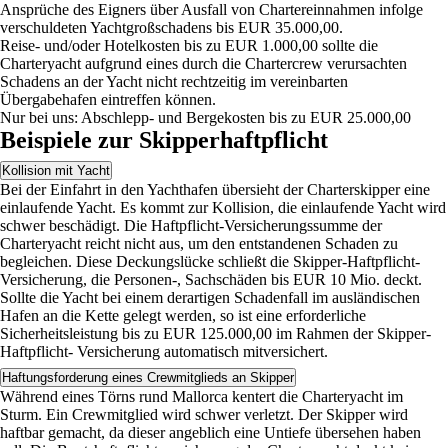
Ansprüche des Eigners über Ausfall von Chartereinnahmen infolge
verschuldeten Yachtgroßschadens bis EUR 35.000,00.
Reise- und/oder Hotelkosten bis zu EUR 1.000,00 sollte die
Charteryacht aufgrund eines durch die Chartercrew verursachten
Schadens an der Yacht nicht rechtzeitig im vereinbarten
Übergabehafen eintreffen können.
Nur bei uns: Abschlepp- und Bergekosten bis zu EUR 25.000,00
Beispiele zur Skipperhaftpflicht
Kollision mit Yacht
Bei der Einfahrt in den Yachthafen übersieht der Charterskipper eine
einlaufende Yacht. Es kommt zur Kollision, die einlaufende Yacht wird
schwer beschädigt. Die Haftpflicht-Versicherungssumme der
Charteryacht reicht nicht aus, um den entstandenen Schaden zu
begleichen. Diese Deckungslücke schließt die Skipper-Haftpflicht-
Versicherung, die Personen-, Sachschäden bis EUR 10 Mio. deckt.
Sollte die Yacht bei einem derartigen Schadenfall im ausländischen
Hafen an die Kette gelegt werden, so ist eine erforderliche
Sicherheitsleistung bis zu EUR 125.000,00 im Rahmen der Skipper-
Haftpflicht- Versicherung automatisch mitversichert.
Haftungsforderung eines Crewmitglieds an Skipper
Während eines Törns rund Mallorca kentert die Charteryacht im
Sturm. Ein Crewmitglied wird schwer verletzt. Der Skipper wird
haftbar gemacht, da dieser angeblich eine Untiefe übersehen haben