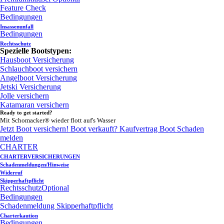
Feature Check
Bedingungen
Insassenunfall
Bedingungen
Rechtsschutz
Spezielle Bootstypen:
Hausboot Versicherung
Schlauchboot versichern
Angelboot Versicherung
Jetski Versicherung
Jolle versichern
Katamaran versichern
Ready to get started?
Mit Schomacker® wieder flott auf's Wasser
Jetzt Boot versichern!
Boot verkauft?
Kaufvertrag Boot
Schaden
melden
CHARTER
CHARTERVERSICHERUNGEN
Schadenmeldungen/Hinweise
Widerruf
Skipperhaftpflicht
Rechtsschutz
Optional
Bedingungen
Schadenmeldung Skipperhaftpflicht
Charterkaution
Bedingungen