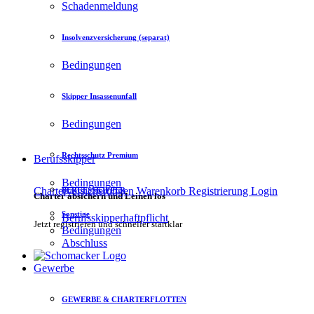
Schadenmeldung
Insolvenzversicherung (separat)
Bedingungen
Skipper Insassenunfall
Bedingungen
Rechtsschutz Premium
Berufsskipper
Bedingungen
Charterversicherungen
Warenkorb
Registrierung
Login
BERUFSSKIPPER
Charter absichern und Leinen los
Sonstige
Berufsskipperhaftpflicht
Jetzt registrieren und schneller startklar
Bedingungen
Abschluss
Gewerbe
GEWERBE & CHARTERFLOTTEN