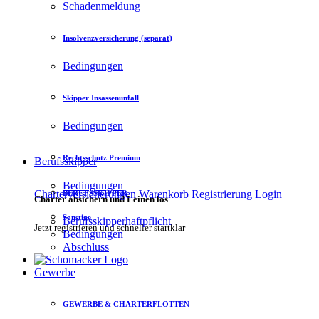
Schadenmeldung
Insolvenzversicherung (separat)
Bedingungen
Skipper Insassenunfall
Bedingungen
Rechtsschutz Premium
Berufsskipper
Bedingungen
Charterversicherungen
Warenkorb
Registrierung
Login
BERUFSSKIPPER
Charter absichern und Leinen los
Sonstige
Berufsskipperhaftpflicht
Jetzt registrieren und schneller startklar
Bedingungen
Abschluss
Gewerbe
GEWERBE & CHARTERFLOTTEN