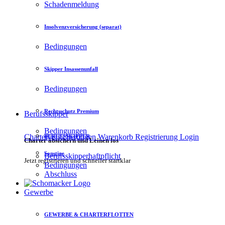
Schadenmeldung
Insolvenzversicherung (separat)
Bedingungen
Skipper Insassenunfall
Bedingungen
Rechtsschutz Premium
Berufsskipper
Bedingungen
Charterversicherungen
Warenkorb
Registrierung
Login
BERUFSSKIPPER
Charter absichern und Leinen los
Sonstige
Berufsskipperhaftpflicht
Jetzt registrieren und schneller startklar
Bedingungen
Abschluss
Gewerbe
GEWERBE & CHARTERFLOTTEN